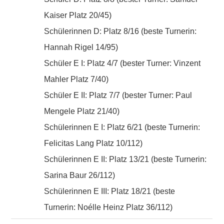
Kaiser Platz 20/45)
Schülerinnen D: Platz 8/16 (beste Turnerin:
Hannah Rigel 14/95)
Schüler E I: Platz 4/7 (bester Turner: Vinzent
Mahler Platz 7/40)
Schüler E II: Platz 7/7 (bester Turner: Paul
Mengele Platz 21/40)
Schülerinnen E I: Platz 6/21 (beste Turnerin:
Felicitas Lang Platz 10/112)
Schülerinnen E II: Platz 13/21 (beste Turnerin:
Sarina Baur 26/112)
Schülerinnen E III: Platz 18/21 (beste
Turnerin: Noélle Heinz Platz 36/112)