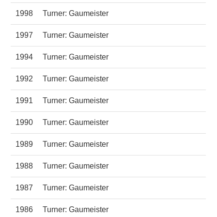
1998
Turner: Gaumeister
1997
Turner: Gaumeister
1994
Turner: Gaumeister
1992
Turner: Gaumeister
1991
Turner: Gaumeister
1990
Turner: Gaumeister
1989
Turner: Gaumeister
1988
Turner: Gaumeister
1987
Turner: Gaumeister
1986
Turner: Gaumeister