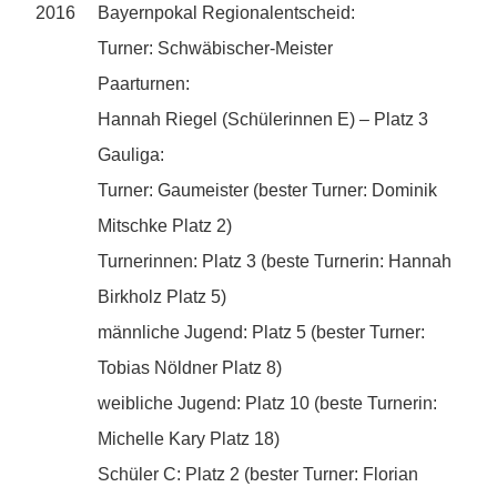
2016
Bayernpokal Regionalentscheid:
Turner: Schwäbischer-Meister
Paarturnen:
Hannah Riegel (Schülerinnen E) – Platz 3
Gauliga:
Turner: Gaumeister (bester Turner: Dominik
Mitschke Platz 2)
Turnerinnen: Platz 3 (beste Turnerin: Hannah
Birkholz Platz 5)
männliche Jugend: Platz 5 (bester Turner:
Tobias Nöldner Platz 8)
weibliche Jugend: Platz 10 (beste Turnerin:
Michelle Kary Platz 18)
Schüler C: Platz 2 (bester Turner: Florian